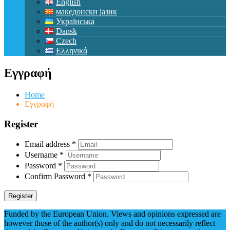
English
македонски јазик
Українська
Dansk
Czech
Ελληνικά
Εγγραφή
Home
Εγγραφή
Register
Email address
*
Username
*
Password
*
Confirm Password
*
Register
Funded by the European Union. Views and opinions expressed are
however those of the author(s) only and do not necessarily reflect