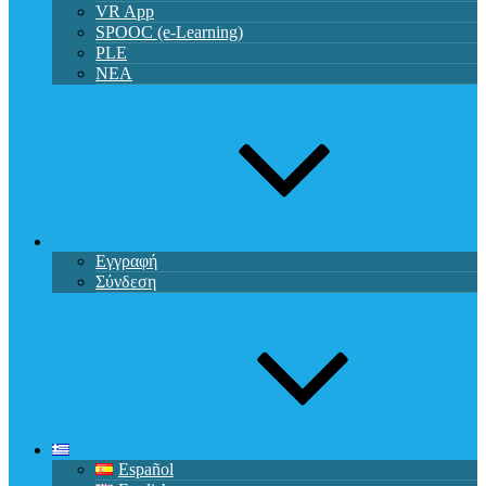
VR App
SPOOC (e-Learning)
PLE
ΝΕΑ
ΧΡΉΣΤΗ
Εγγραφή
Σύνδεση
Ελληνικά
Español