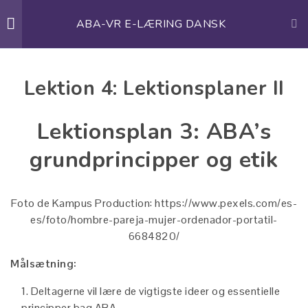
Skip
to
ABA-VR E-LÆRING DANSK
Menu
6
Modul 2: Integration af
ABAVR Erasmus+
content
ABAVR
Project
ABA og VR i
Erasmus+
specialuddannelsen
Lektion 4: Lektionsplaner II
Project
7
Modul 3: Implementering
Lektionsplan 3: ABA’s
af VR- og ABA-baserede
uddannelsesprogrammer
grundprincipper og etik
for undervisere
ABA-VR E-LÆRING DANSK
Lektion 1: Design af VR- og
Foto de Kampus Production: https://www.pexels.com/es-
ABA-baserede
es/foto/hombre-pareja-mujer-ordenador-portatil-
Home
ABA-VR E-LÆRING DANSK
træningsmoduler til
6684820/
undervisere
Målsætning:
Lektion 1: AKTIVITETER
Deltagerne vil lære de vigtigste ideer og essentielle
5 Questions
principper bag ABA.