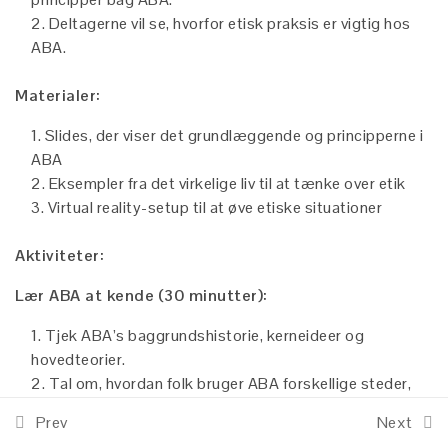
Deltagerne vil se, hvorfor etisk praksis er vigtig hos
Lektion 2: Didaktiske
ABA.
overvejelser om brug af VR til
uddannelsesformål
Materialer:
Home
DANISH
Lektion 2: AKTIVITETER
Slides, der viser det grundlæggende og principperne i
ABA
5 Questions
Eksempler fra det virkelige liv til at tænke over etik
Funded by the European Union. Views and opinions
Lektion 3: Lektionsplaner I
Virtual reality-setup til at øve etiske situationer
expressed are however those of the author(s) only and
do not necessarily reflect those of the European Union
Aktiviteter:
Lektion 4: Lektionsplaner II
or the European Education and Culture Executive
Agency (EACEA). Neither the European Union nor
Lær ABA at kende (30 minutter):
EACEA can be held responsible for them. KidsVibe by
Lektion 5: Lektionsplaner III
Shark Themes
Tjek ABA’s baggrundshistorie, kerneideer og
hovedteorier.
10
Modul 4: Tilpasning af VR-
Tal om, hvordan folk bruger ABA forskellige steder,
moduler til forskellige
med fokus på at håndtere udfordrende adfærd.
læringsstile og -behov
Prev
Next