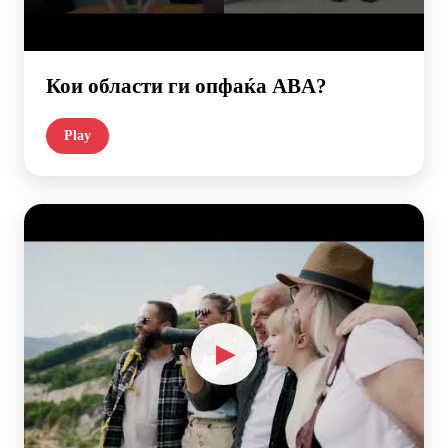
Кои области ги опфаќа ABA?
Play
▶