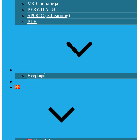
VR Сценарија
РЕЗУЛТАТИ
SPOOC (e-Learning)
PLE
Χρήστης
Εγγραφή
γεια,
македонски јазик