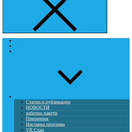
Започнете
ПРОЕКТОТ
ПАРТНЕРИ
развој
Статии и публикации
НОВОСТИ
работни пакети
Прирачник
Наставна програма
VR Стан