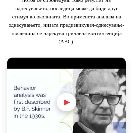
однесувањето, последица може да биде друг
стимул во околината. Во применета анализа на
однесувањето, низата предизвикувач-однесување-
последица се нарекува тричлена контингенција
(ABC).
▶