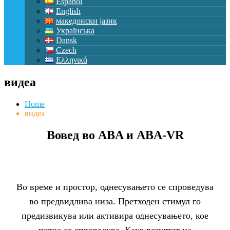
Español
English
македонски јазик
Українська
Dansk
Czech
Ελληνικά
видеа
Home
видеа
Вовед во ABA и ABA-VR
Во време и простор, однесувањето се спроведува
во предвидлива низа. Претходен стимул го
предизвикува или активира однесувањето, кое
потоа се спроведува. Како резултат на