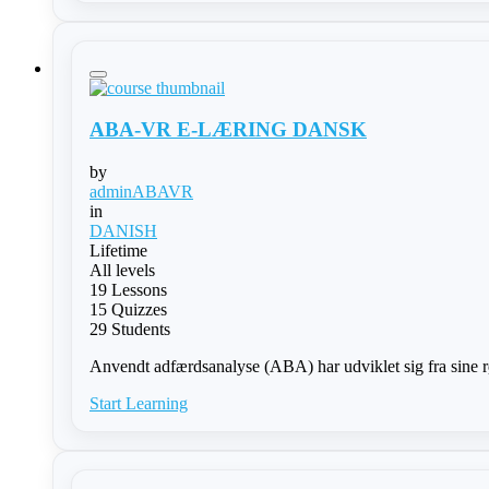
ABA-VR E-LÆRING DANSK
by
adminABAVR
in
DANISH
Lifetime
All levels
19 Lessons
15 Quizzes
29 Students
Anvendt adfærdsanalyse (ABA) har udviklet sig fra sine rød
Start Learning