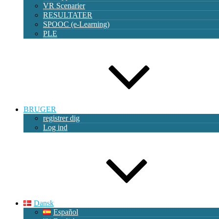
VR Scenarier
RESULTATER
SPOOC (e-Learning)
PLE
BRUGER
registrer dig
Log ind
Dansk
Español