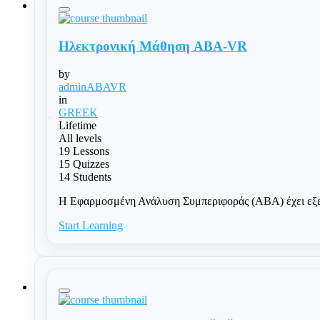
Ηλεκτρονική Μάθηση ABA-VR
by
adminABAVR
in
GREEK
Lifetime
All levels
19 Lessons
15 Quizzes
14 Students
Η Εφαρμοσμένη Ανάλυση Συμπεριφοράς (ABA) έχει εξελιχ
Start Learning