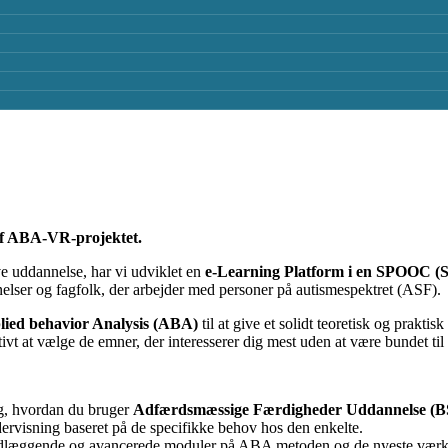
af ABA-VR-projektet.
ive uddannelse, har vi udviklet en
e-Learning Platform i en SPOOC (S
nelser og fagfolk, der arbejder med personer på autismespektret (ASF).
lied behavior Analysis (ABA)
til at give et solidt teoretisk og prakti
ktivt at vælge de emner, der interesserer dig mest uden at være bundet til s
dig, hvordan du bruger
Adfærdsmæssige Færdigheder Uddannelse (B
ndervisning baseret på de specifikke behov hos den enkelte.
ndlæggende og avancerede moduler på ABA metoden og de nyeste værktø