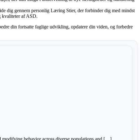
uide dig gennem personlig Læring Stier, der forbinder dig med mindst
g kvaliteter af ASD.
rbedre din fortsatte faglige udvikling, opdatere din viden, og forbedre
d modifying behavior across diverse populations and […]