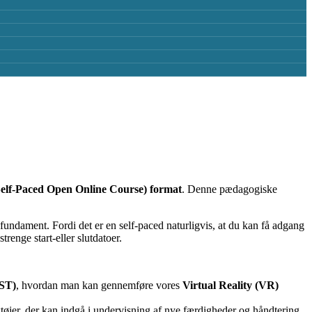
elf-Paced Open Online Course) format
. Denne pædagogiske
sk fundament. Fordi det er en self-paced naturligvis, at du kan få adgang
trenge start-eller slutdatoer.
ST)
, hvordan man kan gennemføre vores
Virtual Reality (VR)
jer, der kan indgå i undervisning af nye færdigheder og håndtering