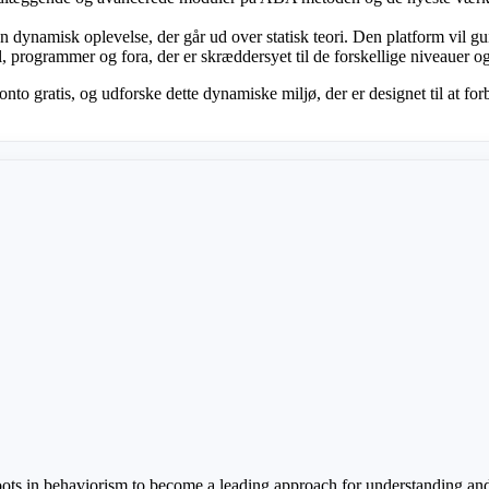
 dynamisk oplevelse, der går ud over statisk teori. Den platform vil g
 programmer og fora, der er skræddersyet til de forskellige niveauer o
 konto gratis, og udforske dette dynamiske miljø, der er designet til at fo
ots in behaviorism to become a leading approach for understanding an