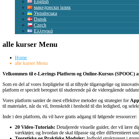
English
македонски јазик
Українська
Dansk
Czech
Ελληνικά
alle kurser Menu
Home
alle kurser Menu
Velkommen til e-Lærings Platform og Online-Kursus (SPOOC) 
Som en del af vores forpligtelse til at tilbyde tilgængelige og innovat
platform er specielt beregnet til studerende på de videregående uddan
Vores platform samler de mest effektive metoder og strategier for
App
til materialet, når du vil, fremskridt i henhold til din ledighed, og sele
Inde i den platform, du vil have gratis adgang til følgende ressourcer:
20 Video-Tutorials:
Detaljerede visuelle guider, der vil lære 
værktøjer, og hvordan de skal tilpasse sig eller differentieret u
Teoretiske og Praktiske Moduler:
Indhold struktureret i gru