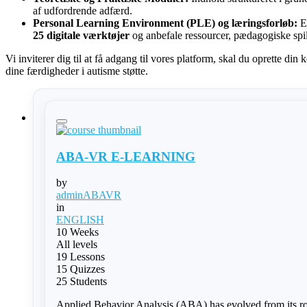
af udfordrende adfærd.
Personal Learning Environment (PLE) og læringsforløb:
En
25 digitale værktøjer
og anbefale ressourcer, pædagogiske spil,
Vi inviterer dig til at få adgang til vores platform, skal du oprette din
dine færdigheder i autisme støtte.
ABA-VR E-LEARNING
by
adminABAVR
in
ENGLISH
10 Weeks
All levels
19 Lessons
15 Quizzes
25 Students
Applied Behavior Analysis (ABA) has evolved from its ro