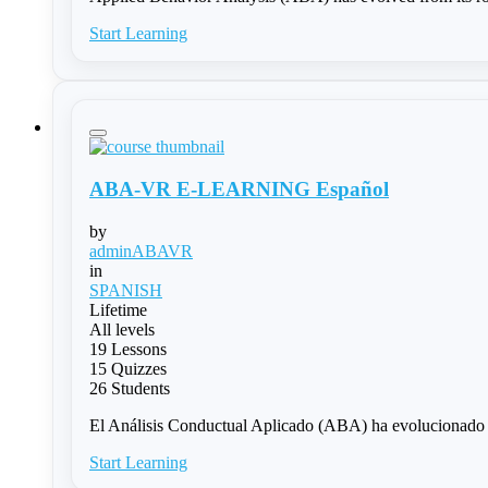
Start Learning
ABA-VR E-LEARNING Español
by
adminABAVR
in
SPANISH
Lifetime
All levels
19 Lessons
15 Quizzes
26 Students
El Análisis Conductual Aplicado (ABA) ha evolucionado d
Start Learning