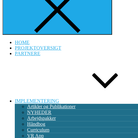
HOME
PROJEKTOVERSIGT
PARTNERE
IMPLEMENTERING
Artikler og Publikationer
NYHEDER
Arbejdspakker
Håndbog
Curriculum
VR App