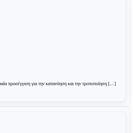
φαία προσέγγιση για την κατανόηση και την τροποποίηση […]