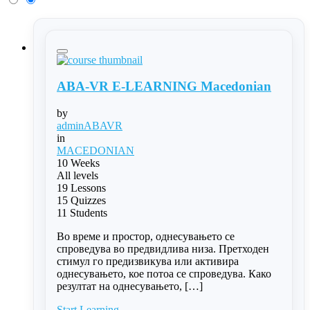
ABA-VR E-LEARNING Macedonian
by
adminABAVR
in
MACEDONIAN
10 Weeks
All levels
19 Lessons
15 Quizzes
11 Students
Во време и простор, однесувањето се
спроведува во предвидлива низа. Претходен
стимул го предизвикува или активира
однесувањето, кое потоа се спроведува. Како
резултат на однесувањето, […]
Start Learning