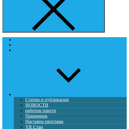
Започнете
ПРОЕКТОТ
ПАРТНЕРИ
развој
Статии и публикации
НОВОСТИ
работни пакети
Прирачник
Наставна програма
VR Стан