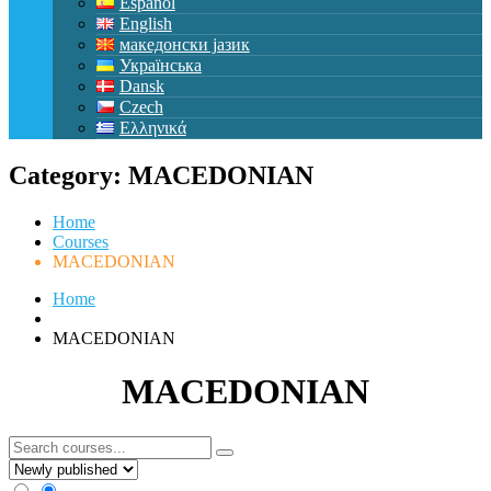
Español
English
македонски јазик
Українська
Dansk
Czech
Ελληνικά
Category:
MACEDONIAN
Home
Courses
MACEDONIAN
Home
MACEDONIAN
MACEDONIAN