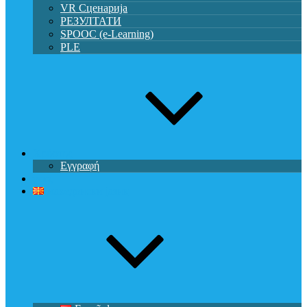
VR Сценарија
РЕЗУЛТАТИ
SPOOC (e-Learning)
PLE
Χρήστης
Εγγραφή
γεια,
македонски јазик