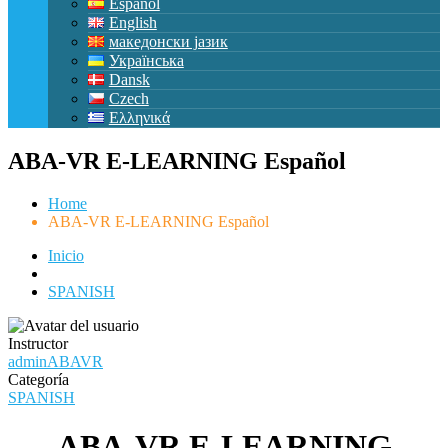
Español
English
македонски јазик
Українська
Dansk
Czech
Ελληνικά
ABA-VR E-LEARNING Español
Home
ABA-VR E-LEARNING Español
Inicio
SPANISH
Instructor
adminABAVR
Categoría
SPANISH
ABA-VR E-LEARNING