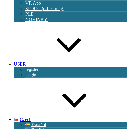
VR App
SPOOC (e-Learning)
PLE
NOVINKY
USER
register
Login
Czech
Español