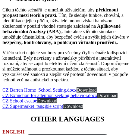
Cílem těchto scénářů je umožnit uživatelům, aby
překlenout
propast mezi teorií a praxí
. Tím, že sleduje funkce, chování, a
identifikace jejich příčin, uživatelé mohou získat hands-on
zkušeností v použití vhodné strategie založené na
Aplikované
behaviorální Analýzy (ABA)
,. Interakce s těmito simulace
umožňuje účastníkům, aby bezpečně cvičit a zvýšit jejich důvěru v
bezpečný, kontrolovaný, a pohlcující virtuální prostředí
,.
V této sekci najdete soubory pro všechny čtyři scénáře k dispozici
ke stažení. Byly navrženy s uživatelsky přívětivé a interaktivní
rozhraní, aby se zajistilo efektivní učení zkušeností. Doporučujeme
si můžete stáhnout a prozkoumat každou z těchto situací, aby
vyzkoušet své znalosti a zlepšit své profesní dovednosti v podpoře
jednotlivců na autistického spektra.
CZ Barren Home_School Setting.docx
Download
CZ Extinction for attention seeking behavior.docx
Download
CZ School escape
Download
CZ Supermarket_tangible script
Download
OTHER LANGUAGES
ENGLISH