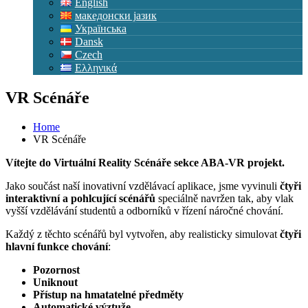
English
македонски јазик
Українська
Dansk
Czech
Ελληνικά
VR Scénáře
Home
VR Scénáře
Vítejte do Virtuální Reality Scénáře sekce ABA-VR projekt.
Jako součást naší inovativní vzdělávací aplikace, jsme vyvinuli
čtyři
interaktivní a pohlcující scénářů
speciálně navržen tak, aby vlak
vyšší vzdělávání studentů a odborníků v řízení náročné chování.
Každý z těchto scénářů byl vytvořen, aby realisticky simulovat
čtyři
hlavní funkce chování
:
Pozornost
Uniknout
Přístup na hmatatelné předměty
Automatické výztuže
.