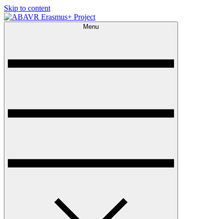
Skip to content
Menu
ABAVR Erasmus+ Project
ABAVR Erasmus+ Project