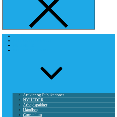
HOME
PROJEKTOVERSIGT
PARTNERE
IMPLEMENTERING
Artikler og Publikationer
NYHEDER
Arbejdspakker
Håndbog
Curriculum