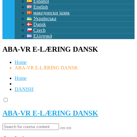
Español
English
македонски јазик
Українська
Dansk
Czech
Ελληνικά
ABA-VR E-LÆRING DANSK
Home
ABA-VR E-LÆRING DANSK
Home
DANISH
ABA-VR E-LÆRING DANSK