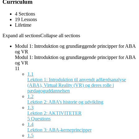
Curriculum
4 Sections
19 Lessons
Lifetime
Expand all sections
Collapse all sections
Modul 1: Introduktion og grundlæggende principper for ABA
og VR
Modul 1: Introduktion og grundlæggende principper for ABA
og VR
11
1.1
Lektion 1: Introduktion til anvendt adfærdsanalyse
(ABA), Virtual Reality (VR) og deres rolle i
pædagoguddannelsen
1.2
Lektion 2: ABA’s historie og udvikling
1.3
Lektion 2: AKTIVITETER
5 Questions
1.4
Lektion 3: ABA-kerneprincipper
1.5