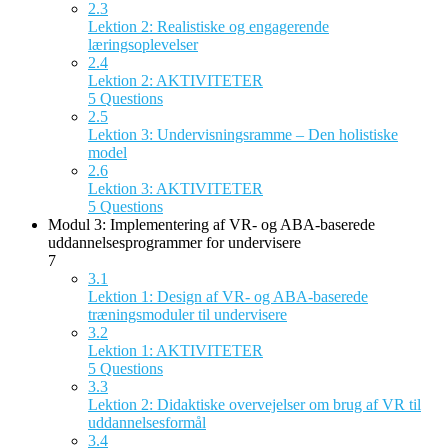
2.3
Lektion 2: Realistiske og engagerende
læringsoplevelser
2.4
Lektion 2: AKTIVITETER
5 Questions
2.5
Lektion 3: Undervisningsramme – Den holistiske
model
2.6
Lektion 3: AKTIVITETER
5 Questions
Modul 3: Implementering af VR- og ABA-baserede
uddannelsesprogrammer for undervisere
7
3.1
Lektion 1: Design af VR- og ABA-baserede
træningsmoduler til undervisere
3.2
Lektion 1: AKTIVITETER
5 Questions
3.3
Lektion 2: Didaktiske overvejelser om brug af VR til
uddannelsesformål
3.4